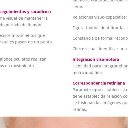
serie.
 seguimientos y sacádicos)
Relaciones visuo-espaciales:
tema visual de mantener la
do periodo de tiempo.
Figura-fondo: identificar las
ecisos movimientos que
Constancia de forma: recono
 visuales pasen de un punto
Cierre visual: identificar un
globos oculares realizan
Integración visomotora
tos en movimiento.
Habilidad para integrar el p
motricidad fina.
Correspondencia retiniana
Parámetro que establece si c
tiene establecida relación c
se fusionan las imágenes qu
retinas.