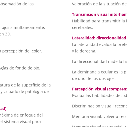
observación de las
Valoración de la situación de 
Transmisión visual interhem
Habilidad para transmitir la
s ojos simultáneamente,
cerebrales.
 en 3D.
Lateralidad: direccionalida
La lateralidad evalúa la pref
 percepción del color.
y la derecha.
La direccionalidad mide la ha
ogías de fondo de ojo.
La dominancia ocular es la p
de uno de los dos ojos.
tura de la superficie de la
Percepción visual (comprens
 y cribado de patología de
Evalúa las habilidades decod
Discriminación visual: recono
dad)
máxima de enfoque del
Memoria visual: volver a rec
del sistema visual para
Memoria visual secuencial: 