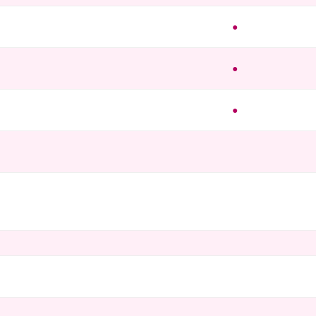
●
●
●