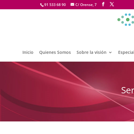
91 533 68 90
C/ Orense, 7
Inicio
Quienes Somos
Sobre la visión
Especia
Se