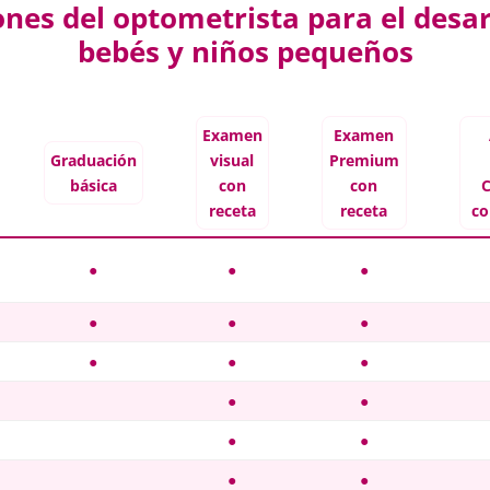
es del optometrista para el desarr
bebés y niños pequeños
Examen
Examen
Graduación
visual
Premium
básica
con
con
C
receta
receta
co
●
●
●
●
●
●
●
●
●
●
●
●
●
●
●