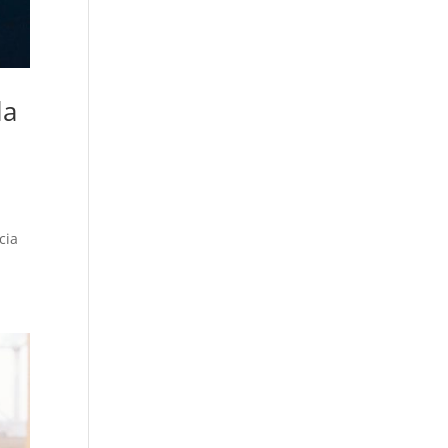
la
cia