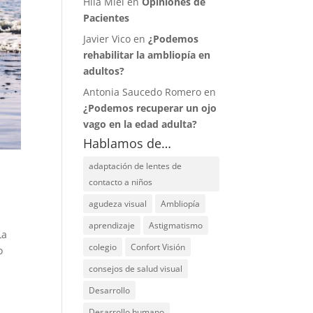
Hila Miel en
Opiniones de
Pacientes
Javier Vico en
¿Podemos
rehabilitar la ambliopía en
adultos?
Antonia Saucedo Romero en
¿Podemos recuperar un ojo
vago en la edad adulta?
Hablamos de…
adaptación de lentes de
contacto a niños
agudeza visual
Ambliopía
aprendizaje
Astigmatismo
La
colegio
Confort Visión
o
consejos de salud visual
Desarrollo
Desarrollo humano