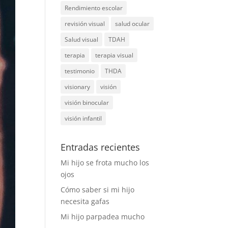
Rendimiento escolar
revisión visual
salud ocular
Salud visual
TDAH
terapia
terapia visual
testimonio
THDA
visionary
visión
visión binocular
visión infantil
Entradas recientes
Mi hijo se frota mucho los
ojos
Cómo saber si mi hijo
necesita gafas
Mi hijo parpadea mucho