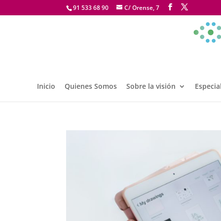
91 533 68 90
C/ Orense, 7
Inicio
Quienes Somos
Sobre la visión
Especia