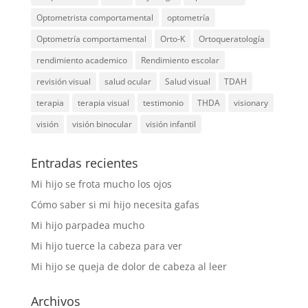
Optometrista comportamental
optometría
Optometría comportamental
Orto-K
Ortoqueratología
rendimiento academico
Rendimiento escolar
revisión visual
salud ocular
Salud visual
TDAH
terapia
terapia visual
testimonio
THDA
visionary
visión
visión binocular
visión infantil
Entradas recientes
Mi hijo se frota mucho los ojos
Cómo saber si mi hijo necesita gafas
Mi hijo parpadea mucho
Mi hijo tuerce la cabeza para ver
Mi hijo se queja de dolor de cabeza al leer
Archivos