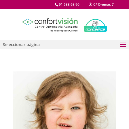
91 533 68 90
C/ Orense, 7
Seleccionar página