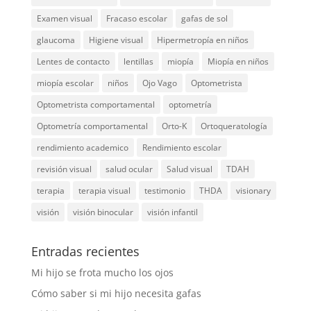
Examen visual
Fracaso escolar
gafas de sol
glaucoma
Higiene visual
Hipermetropía en niños
Lentes de contacto
lentillas
miopía
Miopía en niños
miopía escolar
niños
Ojo Vago
Optometrista
Optometrista comportamental
optometría
Optometría comportamental
Orto-K
Ortoqueratología
rendimiento academico
Rendimiento escolar
revisión visual
salud ocular
Salud visual
TDAH
terapia
terapia visual
testimonio
THDA
visionary
visión
visión binocular
visión infantil
Entradas recientes
Mi hijo se frota mucho los ojos
Cómo saber si mi hijo necesita gafas