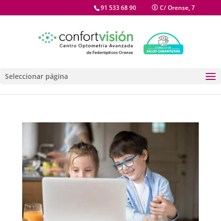
91 533 68 90
C/ Orense, 7
Seleccionar página