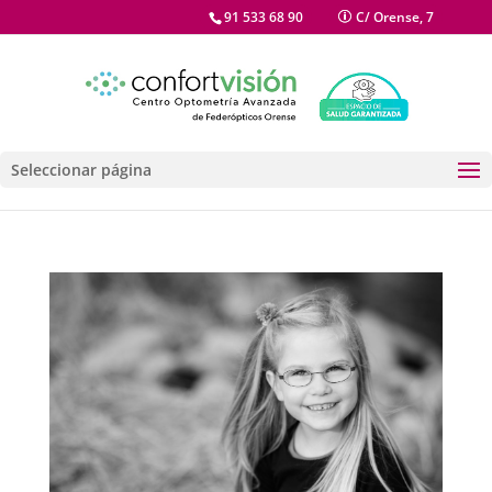
91 533 68 90
C/ Orense, 7
Seleccionar página