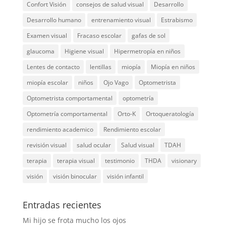
Confort Visión
consejos de salud visual
Desarrollo
Desarrollo humano
entrenamiento visual
Estrabismo
Examen visual
Fracaso escolar
gafas de sol
glaucoma
Higiene visual
Hipermetropía en niños
Lentes de contacto
lentillas
miopía
Miopía en niños
miopía escolar
niños
Ojo Vago
Optometrista
Optometrista comportamental
optometría
Optometría comportamental
Orto-K
Ortoqueratología
rendimiento academico
Rendimiento escolar
revisión visual
salud ocular
Salud visual
TDAH
terapia
terapia visual
testimonio
THDA
visionary
visión
visión binocular
visión infantil
Entradas recientes
Mi hijo se frota mucho los ojos