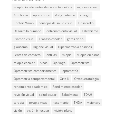
adaptación de lentes de contacto a niños
agudeza visual
Ambliopía
aprendizaje
Astigmatismo
colegio
Confort Visión
consejos de salud visual
Desarrollo
Desarrollo humano
entrenamiento visual
Estrabismo
Examen visual
Fracaso escolar
gafas de sol
glaucoma
Higiene visual
Hipermetropía en niños
Lentes de contacto
lentillas
miopía
Miopía en niños
miopía escolar
niños
Ojo Vago
Optometrista
Optometrista comportamental
optometría
Optometría comportamental
Orto-K
Ortoqueratología
rendimiento academico
Rendimiento escolar
revisión visual
salud ocular
Salud visual
TDAH
terapia
terapia visual
testimonio
THDA
visionary
visión
visión binocular
visión infantil