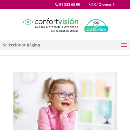
91 533 68 90
C/ Orense, 7
Seleccionar página