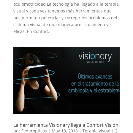
oculomotricidad La tecnología ha llegado a la terapia
visual y cada vez tenemos más herramientas que
nos permiten potenciar y corregir los problemas del
sistema visual de una manera precisa, amena y
eficaz. En Confort...
La herramienta Visionary llega a Confort Visión
por
Federopticos
|
May 18, 2018
|
Terapia visual
|
2