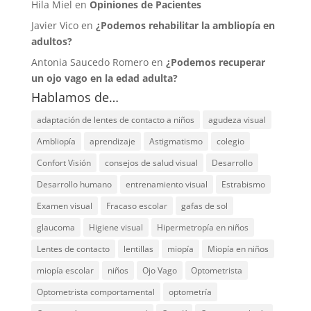
Hila Miel en
Opiniones de Pacientes
Javier Vico en
¿Podemos rehabilitar la ambliopía en
adultos?
Antonia Saucedo Romero en
¿Podemos recuperar
un ojo vago en la edad adulta?
Hablamos de…
adaptación de lentes de contacto a niños
agudeza visual
Ambliopía
aprendizaje
Astigmatismo
colegio
Confort Visión
consejos de salud visual
Desarrollo
Desarrollo humano
entrenamiento visual
Estrabismo
Examen visual
Fracaso escolar
gafas de sol
glaucoma
Higiene visual
Hipermetropía en niños
Lentes de contacto
lentillas
miopía
Miopía en niños
miopía escolar
niños
Ojo Vago
Optometrista
Optometrista comportamental
optometría