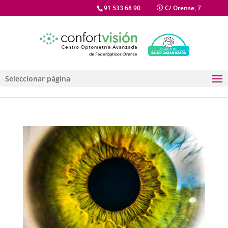
91 533 68 90
C/ Orense, 7
Seleccionar página