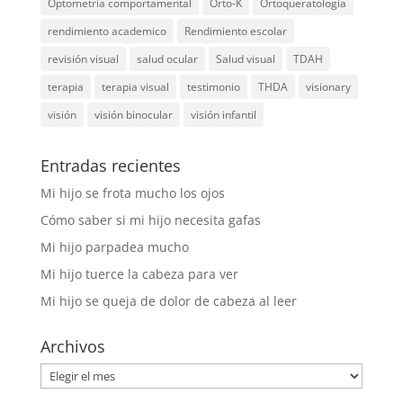
Optometría comportamental
Orto-K
Ortoqueratología
rendimiento academico
Rendimiento escolar
revisión visual
salud ocular
Salud visual
TDAH
terapia
terapia visual
testimonio
THDA
visionary
visión
visión binocular
visión infantil
Entradas recientes
Mi hijo se frota mucho los ojos
Cómo saber si mi hijo necesita gafas
Mi hijo parpadea mucho
Mi hijo tuerce la cabeza para ver
Mi hijo se queja de dolor de cabeza al leer
Archivos
Archivos