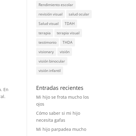
Rendimiento escolar
revisión visual
salud ocular
Salud visual
TDAH
terapia
terapia visual
testimonio
THDA
visionary
visión
visión binocular
visión infantil
Entradas recientes
a. En
al.
Mi hijo se frota mucho los
ojos
Cómo saber si mi hijo
necesita gafas
Mi hijo parpadea mucho