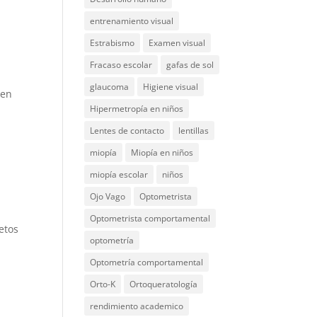
entrenamiento visual
Estrabismo
Examen visual
Fracaso escolar
gafas de sol
glaucoma
Higiene visual
 en
Hipermetropía en niños
Lentes de contacto
lentillas
miopía
Miopía en niños
miopía escolar
niños
Ojo Vago
Optometrista
Optometrista comportamental
etos
optometría
Optometría comportamental
Orto-K
Ortoqueratología
rendimiento academico