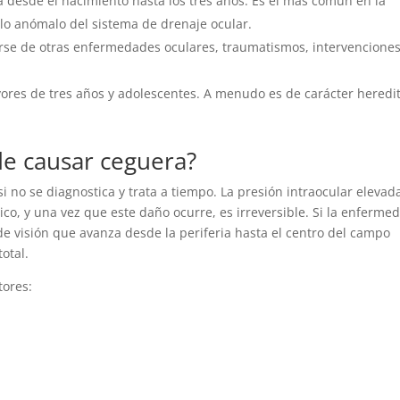
ta desde el nacimiento hasta los tres años. Es el más común en la
llo anómalo del sistema de drenaje ocular.
arse de otras enfermedades oculares, traumatismos, intervencione
ores de tres años y adolescentes. A menudo es de carácter heredit
de causar ceguera?
i no se diagnostica y trata a tiempo. La presión intraocular elevad
ico, y una vez que este daño ocurre, es irreversible. Si la enferme
de visión que avanza desde la periferia hasta el centro del campo
otal.
tores: