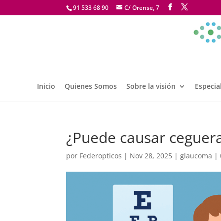
91 533 68 90
C/ Orense, 7
Inicio
Quienes Somos
Sobre la visión
Especia
¿Puede causar ceguera
por
Federopticos
|
Nov 28, 2025
|
glaucoma
|