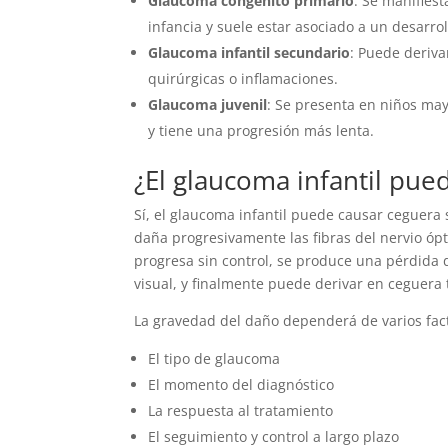
Glaucoma congénito primario
: Se manifies
infancia y suele estar asociado a un desarro
Glaucoma infantil secundario
: Puede deriv
quirúrgicas o inflamaciones.
Glaucoma juvenil
: Se presenta en niños may
y tiene una progresión más lenta.
¿El glaucoma infantil pue
Sí, el glaucoma infantil puede causar ceguera s
daña progresivamente las fibras del nervio ópt
progresa sin control, se produce una pérdida 
visual, y finalmente puede derivar en ceguera t
La gravedad del daño dependerá de varios fac
El tipo de glaucoma
El momento del diagnóstico
La respuesta al tratamiento
El seguimiento y control a largo plazo