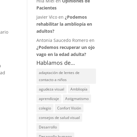
Hila Miel en
Opiniones de
Pacientes
s
Javier Vico en
¿Podemos
rehabilitar la ambliopía en
adultos?
ario
Antonia Saucedo Romero en
¿Podemos recuperar un ojo
vago en la edad adulta?
Hablamos de…
a
dad
adaptación de lentes de
contacto a niños
agudeza visual
Ambliopía
aprendizaje
Astigmatismo
colegio
Confort Visión
consejos de salud visual
Desarrollo
Desarrollo humano